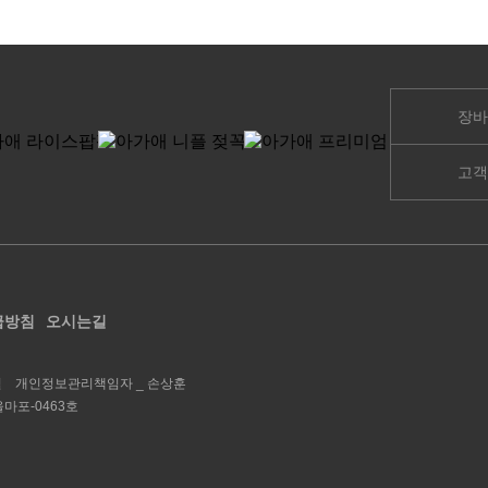
장바
고객
급방침
오시는길
철
개인정보관리책임자 _
손상훈
울마포-0463호