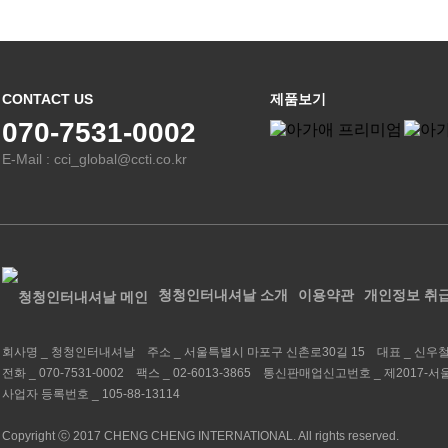
CONTACT US
제품보기
070-7531-0002
E-Mail : cci_global@ccti.co.kr
청청인터내셔날 소개
이용약관
개인정보 취
회사명 _
청청인터내셔날
주소 _
서울특별시 마포구 신촌로30길 15
대표 _
신우
전화 _
070-7531-0002
팩스 _
02-6013-3865
통신판매업신고번호 _
제2017-서
사업자 등록번호 _
105-88-13114
Copyright ⓒ 2017 CHENG CHENG INTERNATIONAL. All rights reserved.