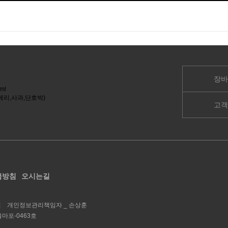
장바
고객
급방침
오시는길
철
개인정보관리책임자 _
손상훈
울마포-0463호