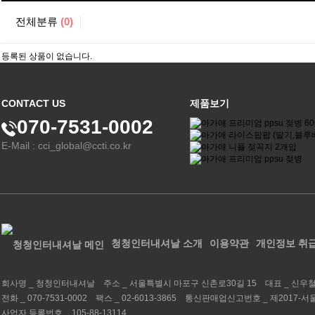
전체분류
(0)
등록된 상품이 없습니다.
CONTACT US
제품보기
070-7531-0002
E-Mail : cci_global@ccti.co.kr
청청인터내셔날 소개
이용약관
개인정보 취
회사명 _
청청인터내셔날
주소 _
서울특별시 마포구 신촌로30길 15
대표 _
신우
전화 _
070-7531-0002
팩스 _
02-6013-3865
통신판매업신고번호 _
제2017-서
사업자 등록번호 _
105-88-13114