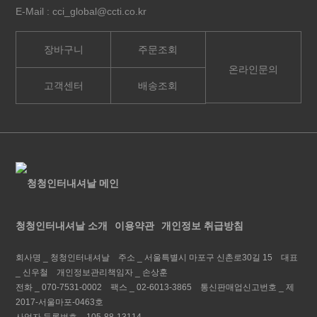
E-Mail : cci_global@ccti.co.kr
장바구니
주문조회
온라인문의
고객센터
배송조회
청청인터내셔날 소개
이용약관
개인정보 취급방침
회사명 _
청청인터내셔날
주소 _
서울특별시 마포구 신촌로30길 15
대표
_
신우철
개인정보관리책임자 _
손상훈
전화 _
070-7531-0002
팩스 _
02-6013-3865
통신판매업신고번호 _
제
2017-서울마포-0463호