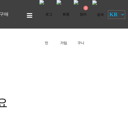
0
구매
요