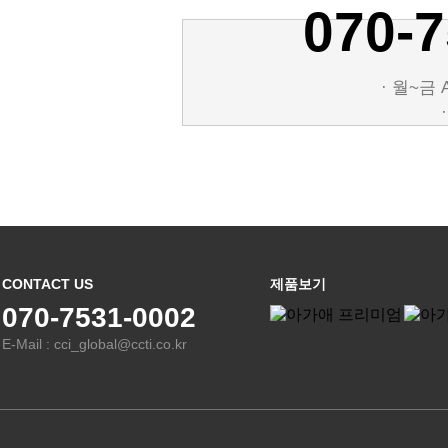
070-7
· 월~금 A
CONTACT US
제품보기
070-7531-0002
E-Mail : cci_global@ccti.co.kr